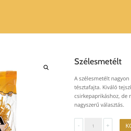
Szélesmetélt
A szélesmetélt nagyon
tésztafajta. Kiváló tejs
csirkepaprikáshoz, de 
nagyszerű választás.
Szélesmetélt
-
+
K
mennyiség