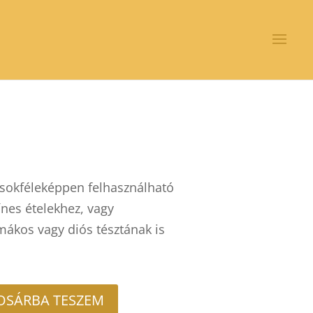
 sokféleképpen felhasználható
zínes ételekhez, vagy
mákos vagy diós tésztának is
OSÁRBA TESZEM