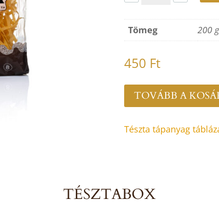
Tömeg
200 g
450
Ft
TOVÁBB A KOS
Tészta tápanyag tábláz
TÉSZTABOX