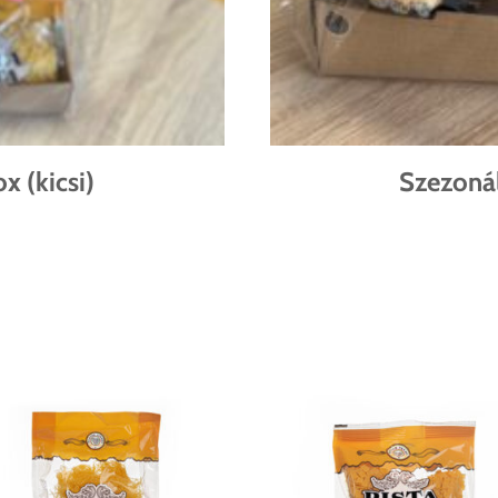
x (kicsi)
Szezonál