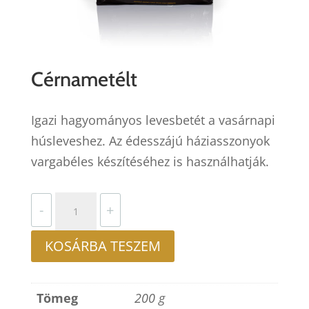
Cérnametélt
Igazi hagyományos levesbetét a vasárnapi
húsleveshez. Az édesszájú háziasszonyok
vargabéles készítéséhez is használhatják.
Cérnametélt
-
+
mennyiség
KOSÁRBA TESZEM
Tömeg
200 g