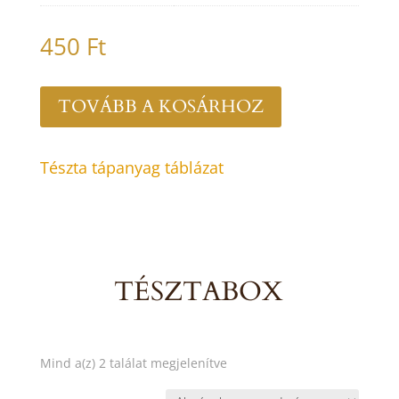
450
Ft
TOVÁBB A KOSÁRHOZ
Tészta tápanyag táblázat
TÉSZTABOX
Mind a(z) 2 találat megjelenítve