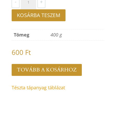
-
+
mennyiség
KOSÁRBA TESZEM
Tömeg
400 g
600
Ft
TOVÁBB A KOSÁRHOZ
Tészta tápanyag táblázat