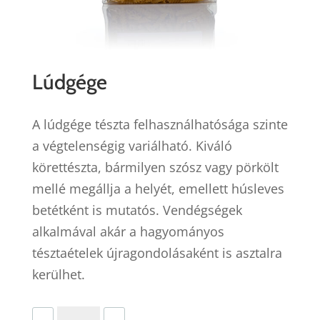
Lúdgége
A lúdgége tészta felhasználhatósága szinte
a végtelenségig variálható. Kiváló
körettészta, bármilyen szósz vagy pörkölt
mellé megállja a helyét, emellett húsleves
betétként is mutatós. Vendégségek
alkalmával akár a hagyományos
tésztaételek újragondolásaként is asztalra
kerülhet.
Lúdgége