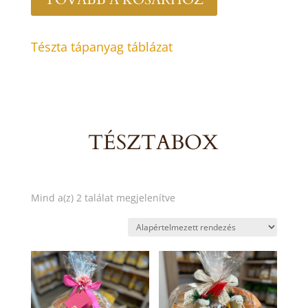
Tészta tápanyag táblázat
TÉSZTABOX
Mind a(z) 2 találat megjelenítve