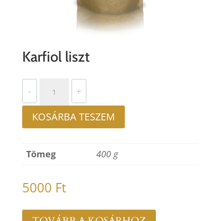
Karfiol liszt
Karfiol
-
+
liszt
mennyiség
KOSÁRBA TESZEM
Tömeg
400 g
5000
Ft
TOVÁBB A KOSÁRHOZ